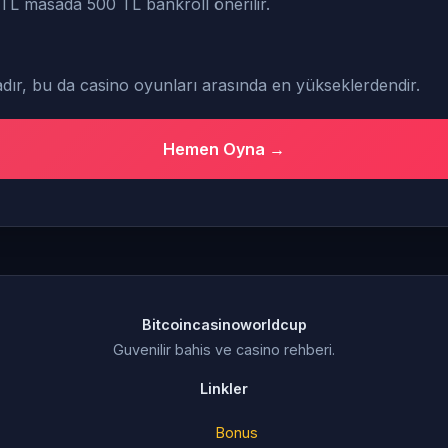
TL masada 500 TL bankroll önerilir.
adır, bu da casino oyunları arasında en yükseklerdendir.
Hemen Oyna →
Bitcoincasinoworldcup
Guvenilir bahis ve casino rehberi.
Linkler
Bonus