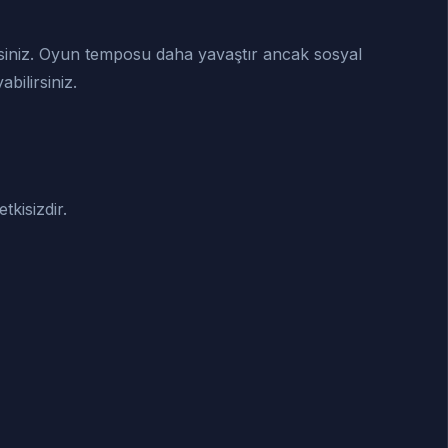
lirsiniz. Oyun temposu daha yavaştır ancak sosyal
bilirsiniz.
kisizdir.