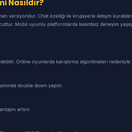
i Nasıldır?
an versiyondur. Chat özelliği ile krupiyerle iletişim kurabi
cuttur. Mobil uyumlu platformlarda kesintisiz deneyim yaşaya
ilir. Online oyunlarda karıştırma algoritmaları nedeniyle et
plamında double down yapılır.
tajını artırır.