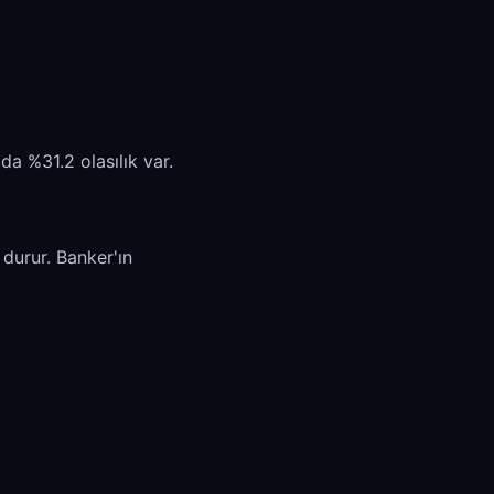
mda %31.2 olasılık var.
 durur. Banker'ın