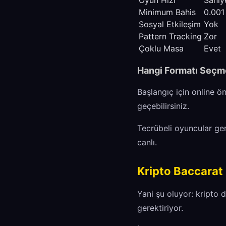
Oyun Hızı
Saniy
Minimum Bahis
0.001
Sosyal Etkileşim
Yok
Pattern Tracking
Zor
Çoklu Masa
Evet
Hangi Formatı Seçme
Başlangıç için online ö
geçebilirsiniz.
Tecrübeli oyuncular gene
canlı.
Kripto Baccarat 
Yani şu oluyor: kripto
gerektiriyor.