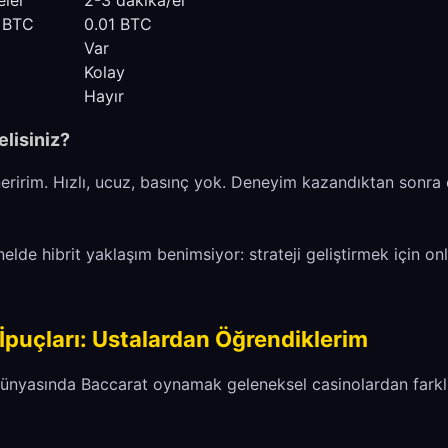
eler
2-3 dakika/el
 BTC
0.01 BTC
Var
Kolay
Hayır
lisiniz?
neririm. Hızlı, ucuz, basınç yok. Deneyim kazandıktan sonra
lde hibrit yaklaşım benimsiyor: strateji geliştirmek için onl
İpuçları: Ustalardan Öğrendiklerim
 dünyasında Baccarat oynamak geleneksel casinolardan farkl