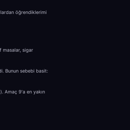
alardan öğrendiklerimi
f masalar, sigar
i. Bunun sebebi basit:
o). Amaç 9'a en yakın