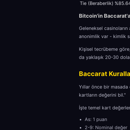
Tie (Beraberlik)
%85.6
Bitcoin'in Baccarat'a
Geleneksel casinoların 
anonimlik var - kimlik
Kişisel tecrübeme göre
da yaklaşık 20-30 dol
Baccarat Kurallar
Yıllar önce bir masada 
kartların değerini bil."
İşte temel kart değerler
As: 1 puan
2-9: Nominal değer