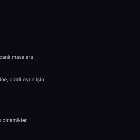
 canlı masalara
ine, ciddi oyun için
ı dinamikler