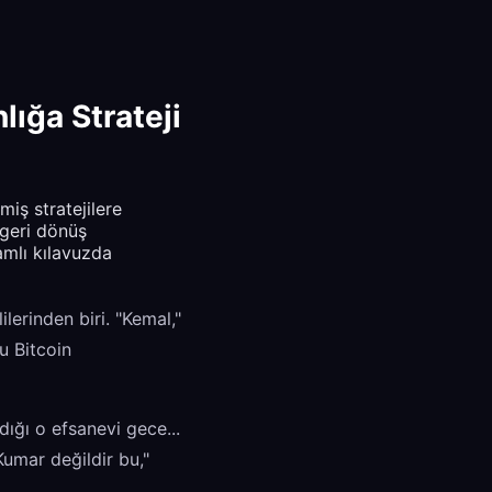
ığa Strateji
iş stratejilere
 geri dönüş
amlı kılavuzda
lerinden biri. "Kemal,"
u Bitcoin
ığı o efsanevi gece...
umar değildir bu,"