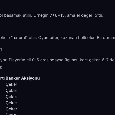
l basamak atılır. Örneğin 7+8=15, ama el değeri 5'tir.
gelirse "natural" olur. Oyun biter, kazanan belli olur. Bu duru
ı
ıyor. Player'ın eli 0-5 arasındaysa üçüncü kart çeker. 6-7'de
s:
rtı
Banker Aksiyonu
Çeker
Çeker
Çeker
Çeker
Çeker