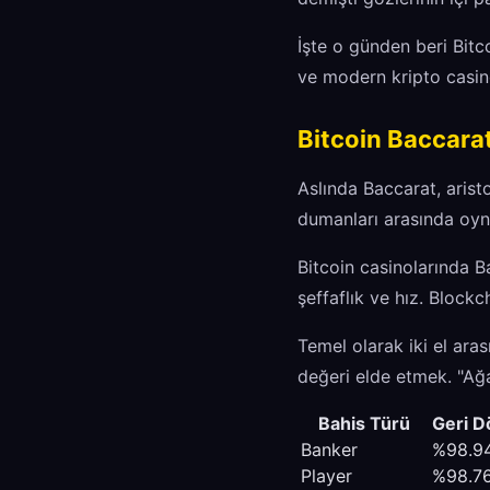
İşte o günden beri Bitc
ve modern kripto casino
Bitcoin Baccara
Aslında Baccarat, aristo
dumanları arasında oyn
Bitcoin casinolarında B
şeffaflık ve hız. Blockc
Temel olarak iki el ar
değeri elde etmek. "Ağa
Bahis Türü
Geri D
Banker
%98.9
Player
%98.7