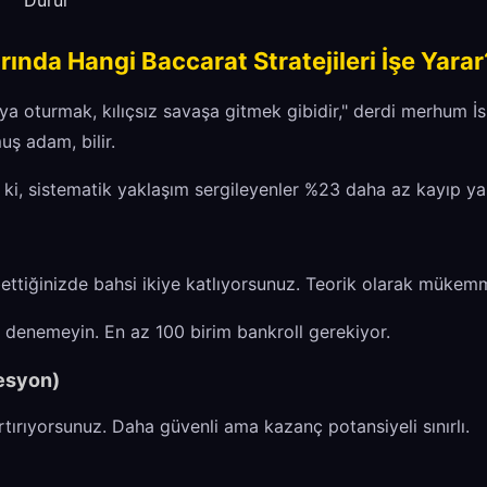
Durur
rında Hangi Baccarat Stratejileri İşe Yarar
a oturmak, kılıçsız savaşa gitmek gibidir," derdi merhum İsm
ş adam, bilir.
 ki, sistematik yaklaşım sergileyenler %23 daha az kayıp ya
bettiğinizde bahsi ikiye katlıyorsunuz. Teorik olarak mükemme
 denemeyin. En az 100 birim bankroll gerekiyor.
resyon)
tırıyorsunuz. Daha güvenli ama kazanç potansiyeli sınırlı.