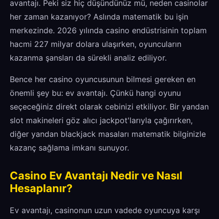
avantajı. Peki siz hiç düşündünüz mü, neden casinolar
her zaman kazanıyor? Aslında matematik bu işin
merkezinde. 2026 yılında casino endüstrisinin toplam
hacmi 227 milyar dolara ulaşırken, oyuncuların
kazanma şansları da sürekli analiz ediliyor.
Bence her casino oyuncusunun bilmesi gereken en
önemli şey bu: ev avantajı. Çünkü hangi oyunu
seçeceğiniz direkt olarak cebinizi etkiliyor. Bir yandan
slot makineleri göz alıcı jackpot'larıyla çağırırken,
diğer yandan blackjack masaları matematik bilginizle
kazanç sağlama imkanı sunuyor.
Casino Ev Avantajı Nedir ve Nasıl
Hesaplanır?
Ev avantajı, casinonun uzun vadede oyuncuya karşı