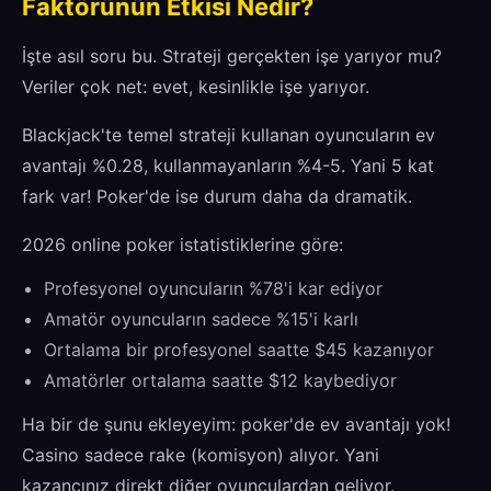
Faktörünün Etkisi Nedir?
İşte asıl soru bu. Strateji gerçekten işe yarıyor mu?
Veriler çok net: evet, kesinlikle işe yarıyor.
Blackjack'te temel strateji kullanan oyuncuların ev
avantajı %0.28, kullanmayanların %4-5. Yani 5 kat
fark var! Poker'de ise durum daha da dramatik.
2026 online poker istatistiklerine göre:
Profesyonel oyuncuların %78'i kar ediyor
Amatör oyuncuların sadece %15'i karlı
Ortalama bir profesyonel saatte $45 kazanıyor
Amatörler ortalama saatte $12 kaybediyor
Ha bir de şunu ekleyeyim: poker'de ev avantajı yok!
Casino sadece rake (komisyon) alıyor. Yani
kazancınız direkt diğer oyunculardan geliyor.