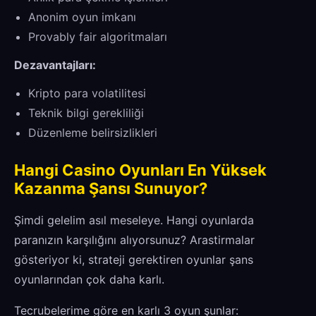
Anonim oyun imkanı
Provably fair algoritmaları
Dezavantajları:
Kripto para volatilitesi
Teknik bilgi gerekliliği
Düzenleme belirsizlikleri
Hangi Casino Oyunları En Yüksek
Kazanma Şansı Sunuyor?
Şimdi gelelim asıl meseleye. Hangi oyunlarda
paranızın karşılığını alıyorsunuz? Arastirmalar
gösteriyor ki, strateji gerektiren oyunlar şans
oyunlarından çok daha karlı.
Tecrubelerime göre en karlı 3 oyun şunlar: