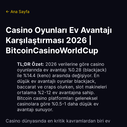
← Ana Sayfa
Casino Oyunları Ev Avantajı
Karşılaştırması 2026 |
BitcoinCasinoWorldCup
TL;DR Özet:
2026 verilerine göre casino
oyunlarında ev avantajı %0.28 (blackjack)
ile %14.4 (keno) arasında değişiyor. En
düşük ev avantajlı oyunlar blackjack,
baccarat ve craps olurken, slot makineleri
ortalama %2-12 ev avantajına sahip.
Bitcoin casino platformları geleneksel
casinolara göre %0.5-1 daha düşük ev
avantajı sunuyor.
Casino dünyasında en kritik kavramlardan biri ev