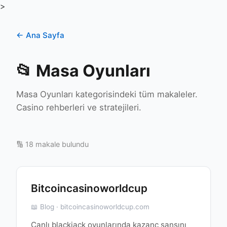
>
← Ana Sayfa
📂 Masa Oyunları
Masa Oyunları kategorisindeki tüm makaleler.
Casino rehberleri ve stratejileri.
🔢 18 makale bulundu
Bitcoincasinoworldcup
📖 Blog · bitcoincasinoworldcup.com
Canlı blackjack oyunlarında kazanç şansını