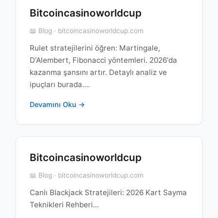
Bitcoincasinoworldcup
📖 Blog · bitcoincasinoworldcup.com
Rulet stratejilerini öğren: Martingale,
D'Alembert, Fibonacci yöntemleri. 2026'da
kazanma şansını artır. Detaylı analiz ve
ipuçları burada....
Devamını Oku →
Bitcoincasinoworldcup
📖 Blog · bitcoincasinoworldcup.com
Canlı Blackjack Stratejileri: 2026 Kart Sayma
Teknikleri Rehberi...