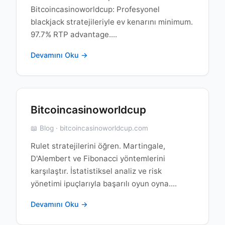
Bitcoincasinoworldcup: Profesyonel
blackjack stratejileriyle ev kenarını minimum.
97.7% RTP advantage....
Devamını Oku →
Bitcoincasinoworldcup
📖 Blog · bitcoincasinoworldcup.com
Rulet stratejilerini öğren. Martingale,
D'Alembert ve Fibonacci yöntemlerini
karşılaştır. İstatistiksel analiz ve risk
yönetimi ipuçlarıyla başarılı oyun oyna....
Devamını Oku →