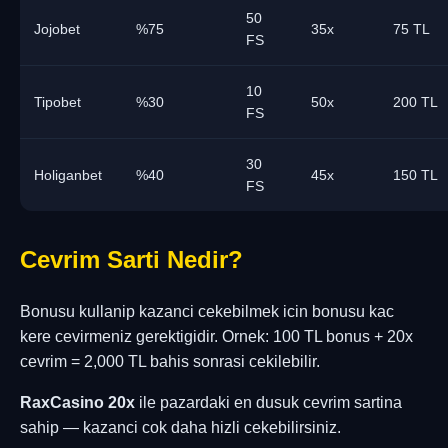
50
Jojobet
%75
35x
75 TL
FS
10
Tipobet
%30
50x
200 TL
FS
30
Holiganbet
%40
45x
150 TL
FS
Cevrim Sarti Nedir?
Bonusu kullanip kazanci cekebilmek icin bonusu kac
kere cevirmeniz gerektigidir. Ornek: 100 TL bonus + 20x
cevrim = 2,000 TL bahis sonrasi cekilebilir.
RaxCasino 20x
ile pazardaki en dusuk cevrim sartina
sahip — kazanci cok daha hizli cekebilirsiniz.