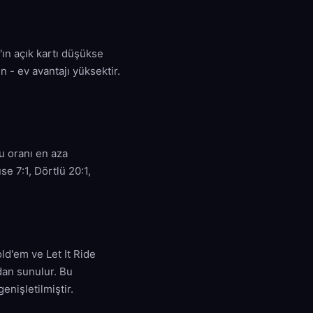
'ın açık kartı düşükse
n - ev avantajı yüksektir.
bu oranı en aza
ouse 7:1, Dörtlü 20:1,
ld'em ve Let It Ride
dan sunulur. Bu
enişletilmiştir.