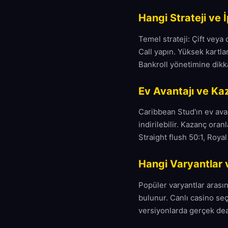
Hangi Strateji ve 
Temel strateji: Çift veya
Call yapın. Yüksek kartlar
Bankroll yönetimine dikkat
Ev Avantajı ve Ka
Caribbean Stud'ın ev avan
indirilebilir. Kazanç oranla
Straight flush 50:1, Royal
Hangi Varyantlar 
Popüler varyantlar arası
bulunur. Canlı casino se
versiyonlarda gerçek deal