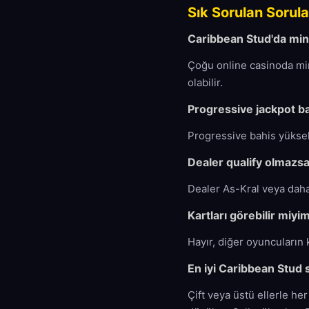
Sık Sorulan Sorula
Caribbean Stud'da mi
Çoğu online casinoda min
olabilir.
Progressive jackpot b
Progressive bahis yüksek
Dealer qualify olmazsa
Dealer As-Kral veya daha 
Kartları görebilir miyi
Hayır, diğer oyuncuların 
En iyi Caribbean Stud s
Çift veya üstü ellerle he