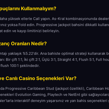
İpuçlarını Kullanmalıyım?
 daha yüksek ellerle Call yapın. As-Kral kombinasyonunda dealer
ınız yoksa Fold edin. Progressive jackpot bahsini dikkatli kullanı
 edin ve kayıp limitinizi belirleyin.
zanç Oranları Nedir?
tajı yaklaşık %5.22'dir. Ana bahiste optimal strateji kullanarak 
rı: Bir çift 1:1, İki çift 2:1, Üçlü 3:1, Straight 4:1, Flush 5:1, Full h
 flush 100:1 şeklindedir.
ve Canlı Casino Seçenekleri Var?
nda Progressive Caribbean Stud (jackpot özellikli), Caribbean Ho
çenekleri Evolution Gaming, Playtech ve NetEnt gibi sağlayıcılar
er'larla interaktif deneyim yaşarsınız ve yan bahis seçenekleri g