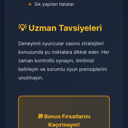
Sık yapılan hatalar
💡 Uzman Tavsiyeleri
Deneyimli oyuncular casino stratejileri
konusunda şu noktalara dikkat eder: Her
zaman kontrollü oynayın, limitinizi
belirleyin ve sorumlu oyun prensiplerini
unutmayın.
🎁 Bonus Fırsatlarını
Kaçırmayın!