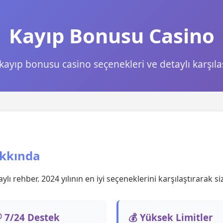
Kayıp Bonusu Casino
 kayıp bonusu casino seçenekleri ve detaylı karşıl
akkında
ı rehber. 2024 yılının en iyi seçeneklerini karşılaştırarak siz
 7/24 Destek
💰 Yüksek Limitler