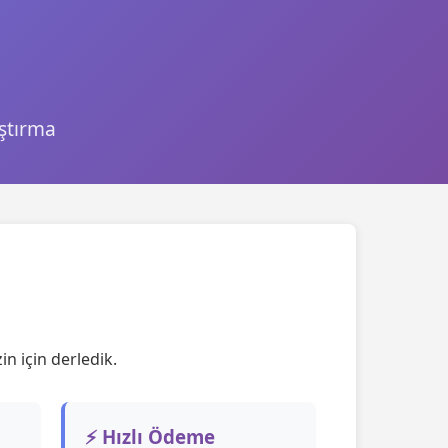
aştırma
in için derledik.
⚡ Hızlı Ödeme