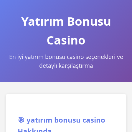
Yatırım Bonusu
Casino
En iyi yatırım bonusu casino seçenekleri ve
detaylı karşılaştırma
🎯 yatırım bonusu casino
Hakkında