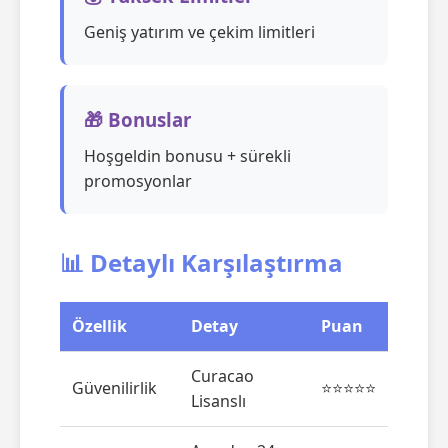
Geniş yatırım ve çekim limitleri
🎁 Bonuslar
Hoşgeldin bonusu + sürekli
promosyonlar
📊 Detaylı Karşılaştırma
Özellik
Detay
Puan
Curacao
Güvenilirlik
⭐⭐⭐⭐⭐
Lisanslı