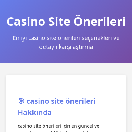
Casino Site Önerileri
En iyi casino site önerileri seçenekleri ve
detaylı karşılaştırma
🎯 casino site önerileri
Hakkında
casino site önerileri için en güncel ve