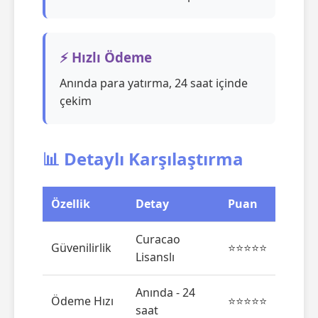
⚡ Hızlı Ödeme
Anında para yatırma, 24 saat içinde
çekim
📊 Detaylı Karşılaştırma
Özellik
Detay
Puan
Curacao
Güvenilirlik
⭐⭐⭐⭐⭐
Lisanslı
Anında - 24
Ödeme Hızı
⭐⭐⭐⭐⭐
saat