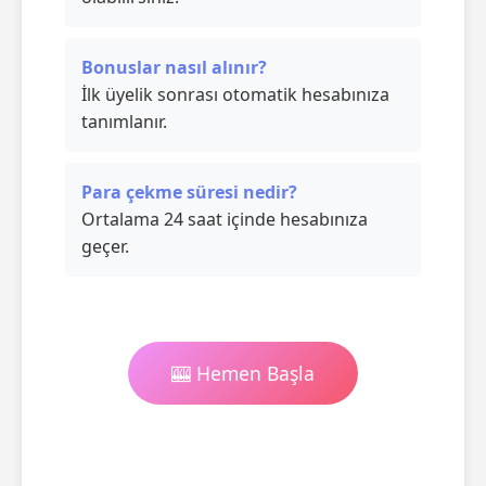
Bonuslar nasıl alınır?
İlk üyelik sonrası otomatik hesabınıza
tanımlanır.
Para çekme süresi nedir?
Ortalama 24 saat içinde hesabınıza
geçer.
🎰 Hemen Başla