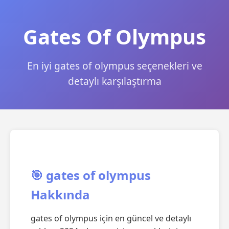
Gates Of Olympus
En iyi gates of olympus seçenekleri ve
detaylı karşılaştırma
🎯 gates of olympus
Hakkında
gates of olympus için en güncel ve detaylı