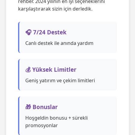
rehber. 2024 yılının en iyi seçeneklerini
karşılaştırarak sizin için derledik.
🎧 7/24 Destek
Canlı destek ile anında yardım
💰 Yüksek Limitler
Geniş yatırım ve çekim limitleri
🎁 Bonuslar
Hoşgeldin bonusu + sürekli
promosyonlar