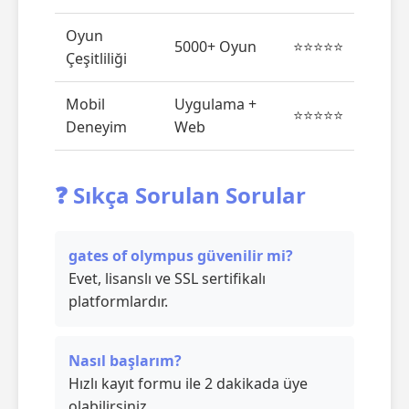
Oyun
5000+ Oyun
⭐⭐⭐⭐⭐
Çeşitliliği
Mobil
Uygulama +
⭐⭐⭐⭐⭐
Deneyim
Web
❓ Sıkça Sorulan Sorular
gates of olympus güvenilir mi?
Evet, lisanslı ve SSL sertifikalı
platformlardır.
Nasıl başlarım?
Hızlı kayıt formu ile 2 dakikada üye
olabilirsiniz.