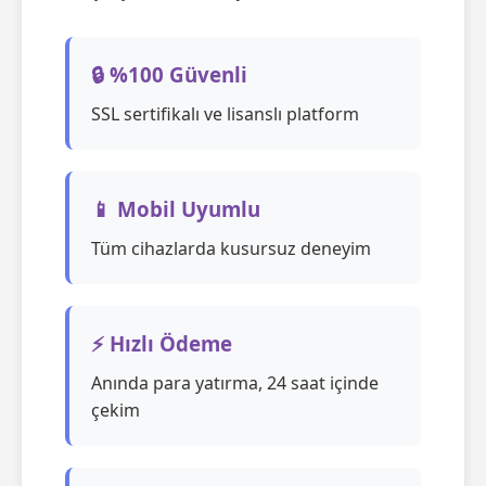
🔒 %100 Güvenli
SSL sertifikalı ve lisanslı platform
📱 Mobil Uyumlu
Tüm cihazlarda kusursuz deneyim
⚡ Hızlı Ödeme
Anında para yatırma, 24 saat içinde
çekim