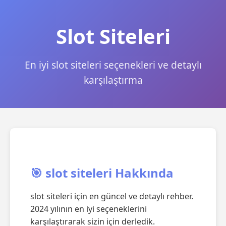
Slot Siteleri
En iyi slot siteleri seçenekleri ve detaylı
karşılaştırma
🎯 slot siteleri Hakkında
slot siteleri için en güncel ve detaylı rehber.
2024 yılının en iyi seçeneklerini
karşılaştırarak sizin için derledik.