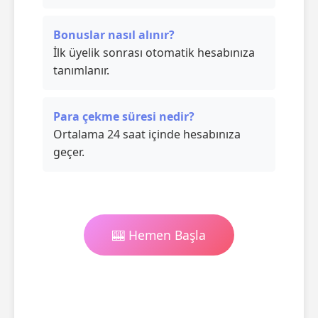
Bonuslar nasıl alınır?
İlk üyelik sonrası otomatik hesabınıza
tanımlanır.
Para çekme süresi nedir?
Ortalama 24 saat içinde hesabınıza
geçer.
🎰 Hemen Başla