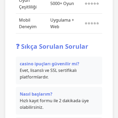
Oyun
5000+ Oyun
⭐⭐⭐⭐⭐
Çeşitliliği
Mobil
Uygulama +
⭐⭐⭐⭐⭐
Deneyim
Web
❓ Sıkça Sorulan Sorular
casino ipuçları güvenilir mi?
Evet, lisanslı ve SSL sertifikalı
platformlardır.
Nasıl başlarım?
Hızlı kayıt formu ile 2 dakikada üye
olabilirsiniz.