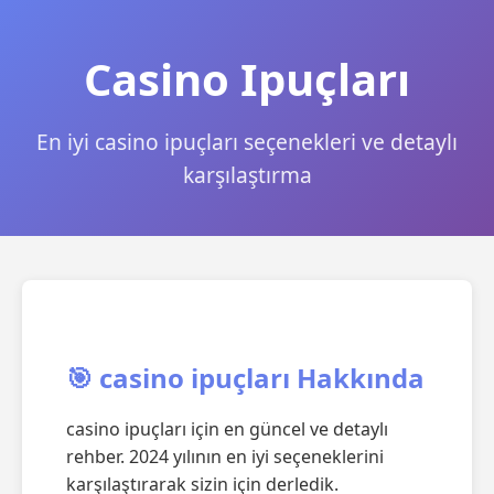
Casino Ipuçları
En iyi casino ipuçları seçenekleri ve detaylı
karşılaştırma
🎯 casino ipuçları Hakkında
casino ipuçları için en güncel ve detaylı
rehber. 2024 yılının en iyi seçeneklerini
karşılaştırarak sizin için derledik.