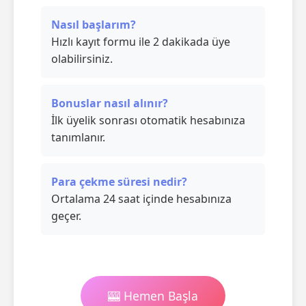
Nasıl başlarım?
Hızlı kayıt formu ile 2 dakikada üye
olabilirsiniz.
Bonuslar nasıl alınır?
İlk üyelik sonrası otomatik hesabınıza
tanımlanır.
Para çekme süresi nedir?
Ortalama 24 saat içinde hesabınıza
geçer.
🎰 Hemen Başla