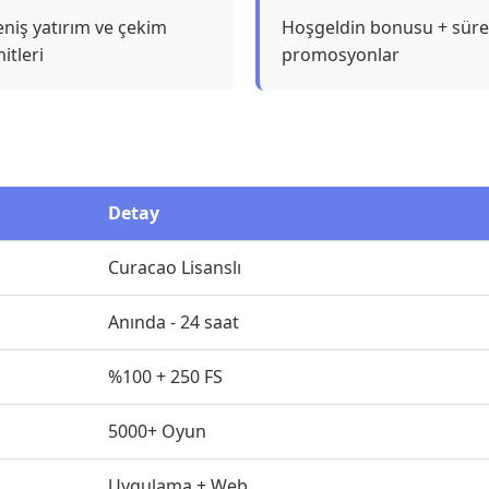
niş yatırım ve çekim
Hoşgeldin bonusu + süre
mitleri
promosyonlar
Detay
Curacao Lisanslı
Anında - 24 saat
%100 + 250 FS
5000+ Oyun
Uygulama + Web