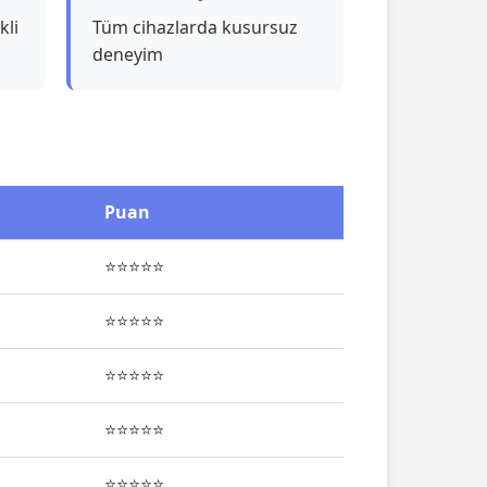
kli
Tüm cihazlarda kusursuz
deneyim
Puan
⭐⭐⭐⭐⭐
⭐⭐⭐⭐⭐
⭐⭐⭐⭐⭐
⭐⭐⭐⭐⭐
⭐⭐⭐⭐⭐