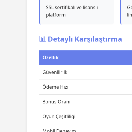
SSL sertifikalı ve lisanslı
Ge
platform
li
📊 Detaylı Karşılaştırma
Özellik
Güvenilirlik
Ödeme Hızı
Bonus Oranı
Oyun Çeşitliliği
Mobil Deneyim