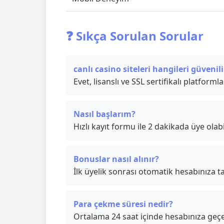
❓ Sıkça Sorulan Sorular
canlı casino siteleri hangileri güvenil
Evet, lisanslı ve SSL sertifikalı platformla
Nasıl başlarım?
Hızlı kayıt formu ile 2 dakikada üye olabil
Bonuslar nasıl alınır?
İlk üyelik sonrası otomatik hesabınıza ta
Para çekme süresi nedir?
Ortalama 24 saat içinde hesabınıza geçe