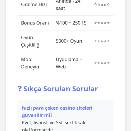
Anında - 24
Ödeme Hızı
⭐⭐⭐⭐⭐
saat
Bonus Oranı
%100 + 250 FS
⭐⭐⭐⭐⭐
Oyun
5000+ Oyun
⭐⭐⭐⭐⭐
Çeşitliliği
Mobil
Uygulama +
⭐⭐⭐⭐⭐
Deneyim
Web
❓ Sıkça Sorulan Sorular
hızlı para çeken casino siteleri
güvenilir mi?
Evet, lisanslı ve SSL sertifikalı
platformlardır.