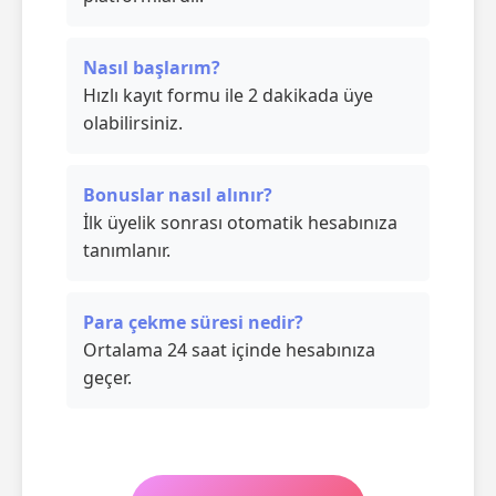
Nasıl başlarım?
Hızlı kayıt formu ile 2 dakikada üye
olabilirsiniz.
Bonuslar nasıl alınır?
İlk üyelik sonrası otomatik hesabınıza
tanımlanır.
Para çekme süresi nedir?
Ortalama 24 saat içinde hesabınıza
geçer.