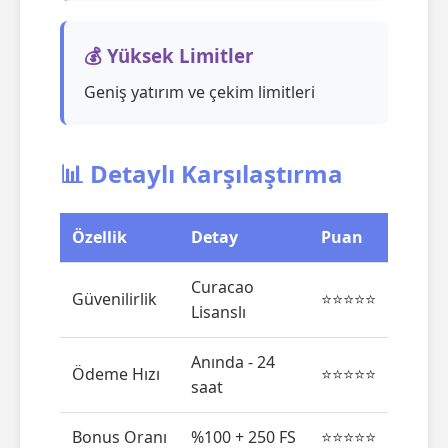
💰 Yüksek Limitler
Geniş yatırım ve çekim limitleri
📊 Detaylı Karşılaştırma
Özellik
Detay
Puan
Curacao
Güvenilirlik
⭐⭐⭐⭐⭐
Lisanslı
Anında - 24
Ödeme Hızı
⭐⭐⭐⭐⭐
saat
Bonus Oranı
%100 + 250 FS
⭐⭐⭐⭐⭐