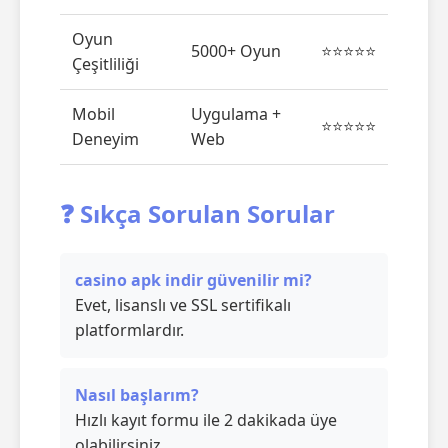
Oyun
5000+ Oyun
⭐⭐⭐⭐⭐
Çeşitliliği
Mobil
Uygulama +
⭐⭐⭐⭐⭐
Deneyim
Web
❓ Sıkça Sorulan Sorular
casino apk indir güvenilir mi?
Evet, lisanslı ve SSL sertifikalı
platformlardır.
Nasıl başlarım?
Hızlı kayıt formu ile 2 dakikada üye
olabilirsiniz.