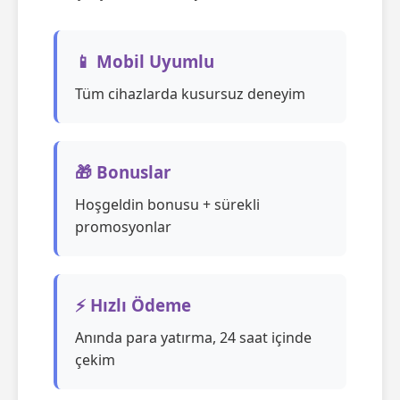
📱 Mobil Uyumlu
Tüm cihazlarda kusursuz deneyim
🎁 Bonuslar
Hoşgeldin bonusu + sürekli
promosyonlar
⚡ Hızlı Ödeme
Anında para yatırma, 24 saat içinde
çekim