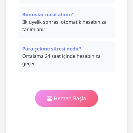
Bonuslar nasıl alınır?
İlk üyelik sonrası otomatik hesabınıza
tanımlanır.
Para çekme süresi nedir?
Ortalama 24 saat içinde hesabınıza
geçer.
🎰 Hemen Başla