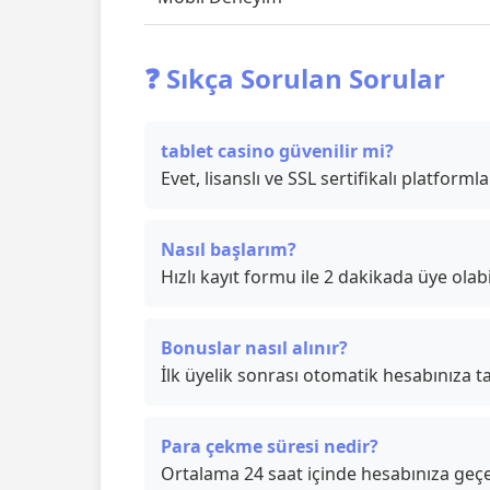
❓ Sıkça Sorulan Sorular
tablet casino güvenilir mi?
Evet, lisanslı ve SSL sertifikalı platformla
Nasıl başlarım?
Hızlı kayıt formu ile 2 dakikada üye olabil
Bonuslar nasıl alınır?
İlk üyelik sonrası otomatik hesabınıza ta
Para çekme süresi nedir?
Ortalama 24 saat içinde hesabınıza geçe