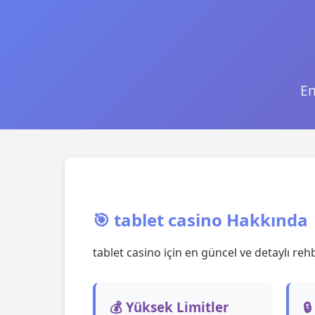
En
🎯 tablet casino Hakkında
tablet casino için en güncel ve detaylı rehbe
💰 Yüksek Limitler
