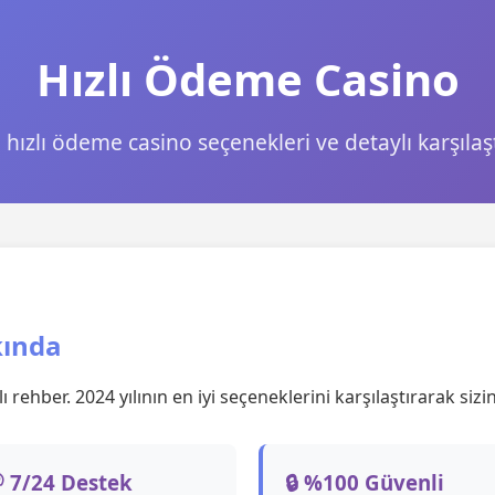
Hızlı Ödeme Casino
i hızlı ödeme casino seçenekleri ve detaylı karşıla
kında
 rehber. 2024 yılının en iyi seçeneklerini karşılaştırarak sizin
 7/24 Destek
🔒 %100 Güvenli