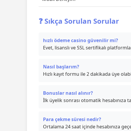
❓ Sıkça Sorulan Sorular
hızlı ödeme casino güvenilir mi?
Evet, lisanslı ve SSL sertifikalı platformla
Nasıl başlarım?
Hızlı kayıt formu ile 2 dakikada üye olabil
Bonuslar nasıl alınır?
İlk üyelik sonrası otomatik hesabınıza ta
Para çekme süresi nedir?
Ortalama 24 saat içinde hesabınıza geçe