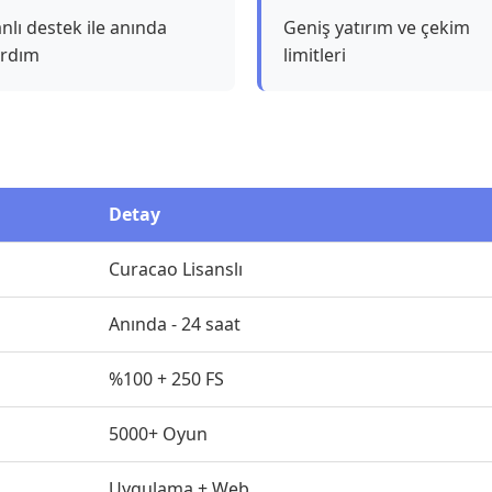
nlı destek ile anında
Geniş yatırım ve çekim
ardım
limitleri
Detay
Curacao Lisanslı
Anında - 24 saat
%100 + 250 FS
5000+ Oyun
Uygulama + Web