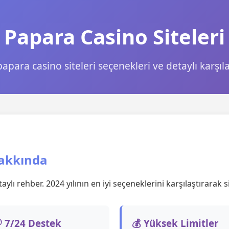
Papara Casino Siteleri
 papara casino siteleri seçenekleri ve detaylı karşıl
Hakkında
ylı rehber. 2024 yılının en iyi seçeneklerini karşılaştırarak si
 7/24 Destek
💰 Yüksek Limitler