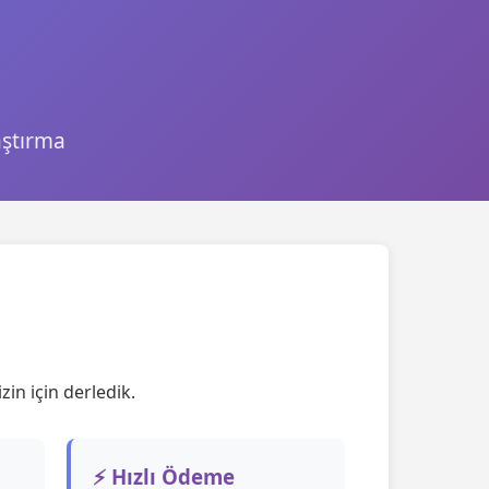
aştırma
zin için derledik.
⚡ Hızlı Ödeme