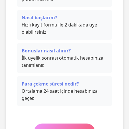
Nasıl başlarım?
Hızlı kayıt formu ile 2 dakikada üye
olabilirsiniz.
Bonuslar nasıl alınır?
İlk üyelik sonrası otomatik hesabınıza
tanımlanır.
Para çekme süresi nedir?
Ortalama 24 saat içinde hesabınıza
geçer.