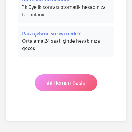
İlk üyelik sonrası otomatik hesabınıza
tanımlanır.
Para çekme süresi nedir?
Ortalama 24 saat içinde hesabınıza
geçer.
🎰 Hemen Başla