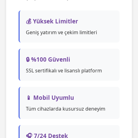
💰 Yüksek Limitler
Geniş yatırım ve çekim limitleri
🔒 %100 Güvenli
SSL sertifikalı ve lisanslı platform
📱 Mobil Uyumlu
Tüm cihazlarda kusursuz deneyim
🎧 7/24 Destek