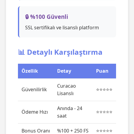
🔒 %100 Güvenli
SSL sertifikalı ve lisanslı platform
📊 Detaylı Karşılaştırma
Özellik
Detay
Puan
Curacao
Güvenilirlik
⭐⭐⭐⭐⭐
Lisanslı
Anında - 24
Ödeme Hızı
⭐⭐⭐⭐⭐
saat
Bonus Oranı
%100 + 250 FS
⭐⭐⭐⭐⭐