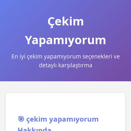
Çekim
Yapamıyorum
En iyi çekim yapamıyorum seçenekleri ve
detaylı karşılaştırma
🎯 çekim yapamıyorum
Hakkında