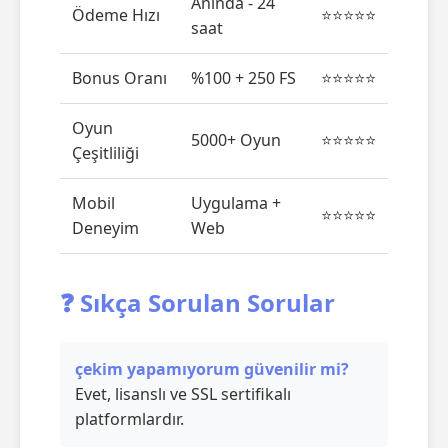
Anında - 24
Ödeme Hızı
⭐⭐⭐⭐⭐
saat
Bonus Oranı
%100 + 250 FS
⭐⭐⭐⭐⭐
Oyun
5000+ Oyun
⭐⭐⭐⭐⭐
Çeşitliliği
Mobil
Uygulama +
⭐⭐⭐⭐⭐
Deneyim
Web
❓ Sıkça Sorulan Sorular
çekim yapamıyorum güvenilir mi?
Evet, lisanslı ve SSL sertifikalı
platformlardır.