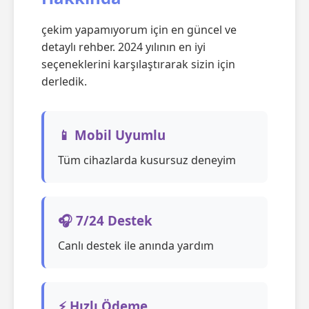
çekim yapamıyorum için en güncel ve
detaylı rehber. 2024 yılının en iyi
seçeneklerini karşılaştırarak sizin için
derledik.
📱 Mobil Uyumlu
Tüm cihazlarda kusursuz deneyim
🎧 7/24 Destek
Canlı destek ile anında yardım
⚡ Hızlı Ödeme