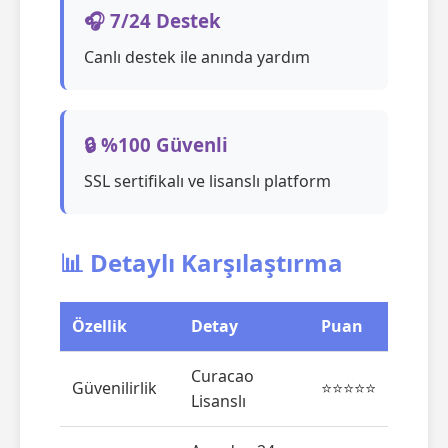
🎧 7/24 Destek
Canlı destek ile anında yardım
🔒 %100 Güvenli
SSL sertifikalı ve lisanslı platform
📊 Detaylı Karşılaştırma
Özellik
Detay
Puan
Curacao
Güvenilirlik
⭐⭐⭐⭐⭐
Lisanslı