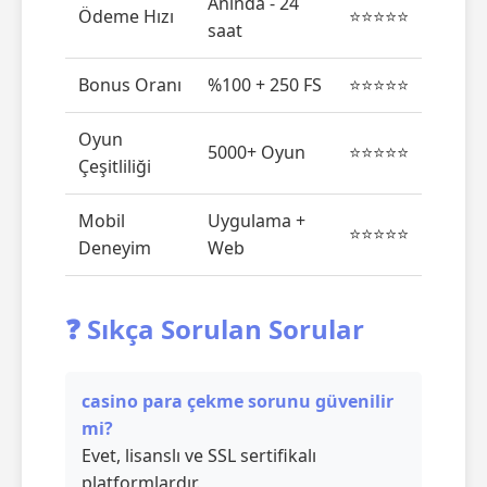
Anında - 24
Ödeme Hızı
⭐⭐⭐⭐⭐
saat
Bonus Oranı
%100 + 250 FS
⭐⭐⭐⭐⭐
Oyun
5000+ Oyun
⭐⭐⭐⭐⭐
Çeşitliliği
Mobil
Uygulama +
⭐⭐⭐⭐⭐
Deneyim
Web
❓ Sıkça Sorulan Sorular
casino para çekme sorunu güvenilir
mi?
Evet, lisanslı ve SSL sertifikalı
platformlardır.