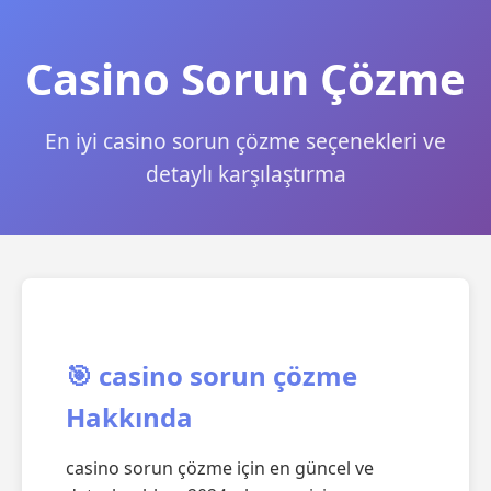
Casino Sorun Çözme
En iyi casino sorun çözme seçenekleri ve
detaylı karşılaştırma
🎯 casino sorun çözme
Hakkında
casino sorun çözme için en güncel ve