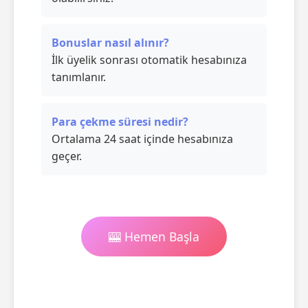
Bonuslar nasıl alınır?
İlk üyelik sonrası otomatik hesabınıza
tanımlanır.
Para çekme süresi nedir?
Ortalama 24 saat içinde hesabınıza
geçer.
🎰 Hemen Başla