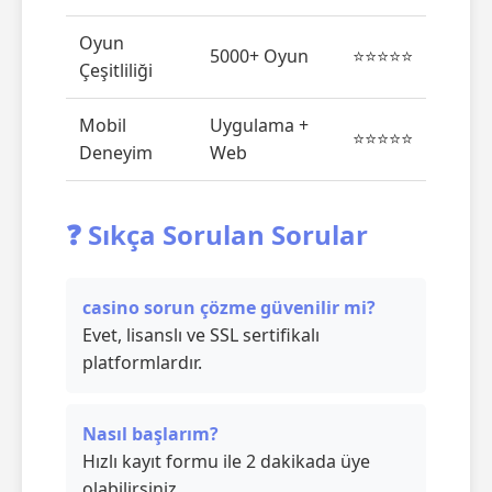
Oyun
5000+ Oyun
⭐⭐⭐⭐⭐
Çeşitliliği
Mobil
Uygulama +
⭐⭐⭐⭐⭐
Deneyim
Web
❓ Sıkça Sorulan Sorular
casino sorun çözme güvenilir mi?
Evet, lisanslı ve SSL sertifikalı
platformlardır.
Nasıl başlarım?
Hızlı kayıt formu ile 2 dakikada üye
olabilirsiniz.