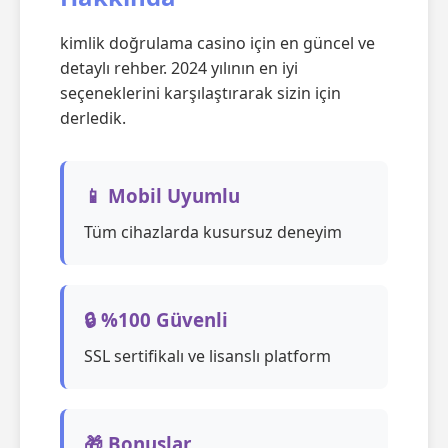
kimlik doğrulama casino için en güncel ve
detaylı rehber. 2024 yılının en iyi
seçeneklerini karşılaştırarak sizin için
derledik.
📱 Mobil Uyumlu
Tüm cihazlarda kusursuz deneyim
🔒 %100 Güvenli
SSL sertifikalı ve lisanslı platform
🎁 Bonuslar