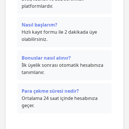
platformlardır.
Nasıl başlarım?
Hızlı kayıt formu ile 2 dakikada üye
olabilirsiniz.
Bonuslar nasıl alınır?
İlk üyelik sonrası otomatik hesabınıza
tanımlanır.
Para çekme süresi nedir?
Ortalama 24 saat içinde hesabınıza
geçer.