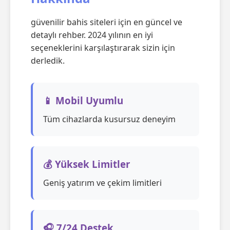
güvenilir bahis siteleri için en güncel ve
detaylı rehber. 2024 yılının en iyi
seçeneklerini karşılaştırarak sizin için
derledik.
📱 Mobil Uyumlu
Tüm cihazlarda kusursuz deneyim
💰 Yüksek Limitler
Geniş yatırım ve çekim limitleri
🎧 7/24 Destek