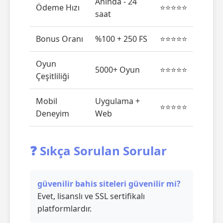
Anında - 24
Ödeme Hızı
⭐⭐⭐⭐⭐
saat
Bonus Oranı
%100 + 250 FS
⭐⭐⭐⭐⭐
Oyun
5000+ Oyun
⭐⭐⭐⭐⭐
Çeşitliliği
Mobil
Uygulama +
⭐⭐⭐⭐⭐
Deneyim
Web
❓ Sıkça Sorulan Sorular
güvenilir bahis siteleri güvenilir mi?
Evet, lisanslı ve SSL sertifikalı
platformlardır.