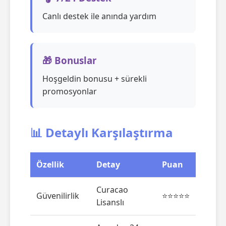
Canlı destek ile anında yardım
🎁 Bonuslar
Hoşgeldin bonusu + sürekli
promosyonlar
📊 Detaylı Karşılaştırma
Özellik
Detay
Puan
Curacao
Güvenilirlik
⭐⭐⭐⭐⭐
Lisanslı