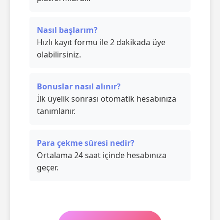
Nasıl başlarım?
Hızlı kayıt formu ile 2 dakikada üye
olabilirsiniz.
Bonuslar nasıl alınır?
İlk üyelik sonrası otomatik hesabınıza
tanımlanır.
Para çekme süresi nedir?
Ortalama 24 saat içinde hesabınıza
geçer.