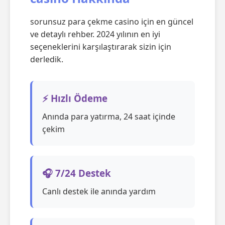
sorunsuz para çekme casino için en güncel
ve detaylı rehber. 2024 yılının en iyi
seçeneklerini karşılaştırarak sizin için
derledik.
⚡ Hızlı Ödeme
Anında para yatırma, 24 saat içinde
çekim
🎧 7/24 Destek
Canlı destek ile anında yardım