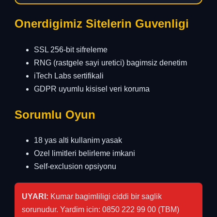
Onerdigimiz Sitelerin Guvenligi
SSL 256-bit sifreleme
RNG (rastgele sayi uretici) bagimsiz denetim
iTech Labs sertifikali
GDPR uyumlu kisisel veri koruma
Sorumlu Oyun
18 yas alti kullanim yasak
Ozel limitleri belirleme imkani
Self-exclusion opsiyonu
UYARI:
Kumar bagimliligi ciddi bir saglik
sorunudur. Yardim icin: 0850 222 99 00 (TBM)