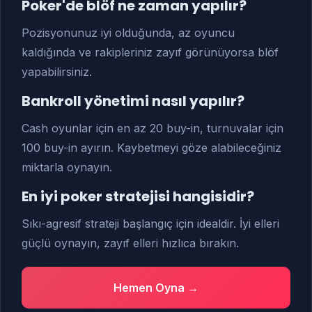
Poker'de blöf ne zaman yapılır?
Pozisyonunuz iyi olduğunda, az oyuncu
kaldığında ve rakipleriniz zayıf görünüyorsa blöf
yapabilirsiniz.
Bankroll yönetimi nasıl yapılır?
Cash oyunlar için en az 20 buy-in, turnuvalar için
100 buy-in ayırın. Kaybetmeyi göze alabileceğiniz
miktarla oynayın.
En iyi poker stratejisi hangisidir?
Sıkı-agresif strateji başlangıç için idealdir. İyi elleri
güçlü oynayın, zayıf elleri hızlıca bırakın.
Hemen Oyna →