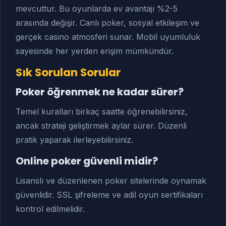
mevcuttur. Bu oyunlarda ev avantajı %2-5
arasında değişir. Canlı poker, sosyal etkileşim ve
gerçek casino atmosferi sunar. Mobil uyumluluk
sayesinde her yerden erişim mümkündür.
Sık Sorulan Sorular
Poker öğrenmek ne kadar sürer?
Temel kuralları birkaç saatte öğrenebilirsiniz,
ancak strateji geliştirmek aylar sürer. Düzenli
pratik yaparak ilerleyebilirsiniz.
Online poker güvenli midir?
Lisanslı ve düzenlenen poker sitelerinde oynamak
güvenlidir. SSL şifreleme ve adil oyun sertifikaları
kontrol edilmelidir.