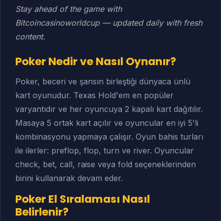
Stay ahead of the game with
Bitcoincasinoworldcup — updated daily with fresh
content.
Poker Nedir ve Nasıl Oynanır?
Poker, beceri ve şansın birleştiği dünyaca ünlü
kart oyunudur. Texas Hold'em en popüler
varyantıdır ve her oyuncuya 2 kapalı kart dağıtılır.
Masaya 5 ortak kart açılır ve oyuncular en iyi 5'li
kombinasyonu yapmaya çalışır. Oyun bahis turları
ile ilerler: preflop, flop, turn ve river. Oyuncular
check, bet, call, raise veya fold seçeneklerinden
birini kullanarak devam eder.
Poker El Sıralaması Nasıl
Belirlenir?