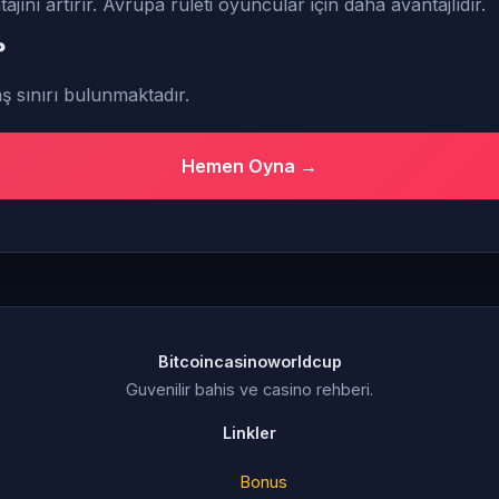
ajını artırır. Avrupa ruleti oyuncular için daha avantajlıdır.
?
ş sınırı bulunmaktadır.
Hemen Oyna →
Bitcoincasinoworldcup
Guvenilir bahis ve casino rehberi.
Linkler
Bonus