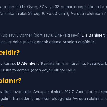
arından biridir. Oyun, 37 veya 38 numaralı cepli dönen bir
merikan ruleti 38 cep (0 ve 00 dahil), Avrupa ruleti ise 37 
t (üç sayı), Corner (dört sayı), Line (altı sayı).
Dış Bahisler:
K
olasılığı daha yüksek ancak ödeme oranları düşüktür.
eridir?
a çıkarma.
D'Alembert:
Kayıpta bir birim artırma, kazançta b
nkü rulet tamamen şansa dayalı bir oyundur.
planır?
ksel avantajdır. Avrupa ruletinde %2.7, Amerikan ruletinde 
e getirir. Bu nedenle mümkün olduğunda Avrupa ruletini terci