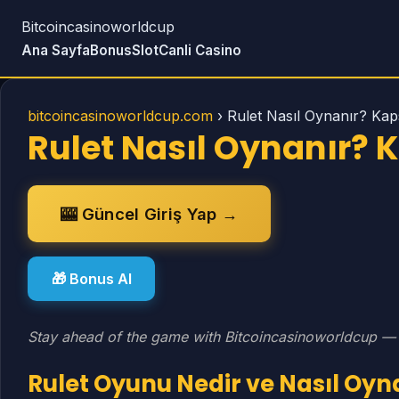
Bitcoincasinoworldcup
Ana Sayfa
Bonus
Slot
Canli Casino
bitcoincasinoworldcup.com
› Rulet Nasıl Oynanır? Ka
Rulet Nasıl Oynanır? 
🎰 Güncel Giriş Yap →
🎁 Bonus Al
Stay ahead of the game with Bitcoincasinoworldcup — u
Rulet Oyunu Nedir ve Nasıl Oyn