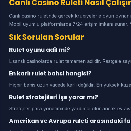
Canlı Casino Ruleti Nasıl Çalışı
Canlı casino ruletinde gerçek krupiyelerle oyun oynanır.
Mobil uyumlu platformlarda 7/24 erişim imkanı sunar. V
Sık Sorulan Sorular
Rulet oyunu adil mi?
Lisanslı casinolarda rulet tamamen adildir. Rastgele say
En karlı rulet bahsi hangisi?
Hiçbir bahis uzun vadede karlı değildir. En yüksek kaza
Rulet stratejileri işe yarar mı?
Stratejiler para yönetiminde yardımcı olur ancak ev avan
Amerikan ve Avrupa ruleti arasındaki fa