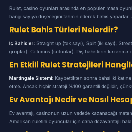
Rulet, casino oyunları arasında en popüler masa oyunl
hangi sayıya düşeceğini tahmin ederek bahis yaparlar. A
Rulet Bahis Türleri Nelerdir?
İç Bahisler:
Straight up (tek sayı), Split (iki sayı), Stree
gruplar), Columns (sütunlar). Dış bahislerin kazanma 
En Etkili Rulet Stratejileri Hangil
Martingale Sistemi:
Kaybettikten sonra bahsi iki katın
etme. Ancak hiçbir strateji %100 garantili değildir, çü
Ev Avantajı Nedir ve Nasıl Hesa
Ev avantajı, casinonun uzun vadede kazanacağı matemati
Amerikan ruletini oyuncular için daha dezavantajlı hal