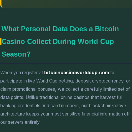
What Personal Data Does a Bitcoin
Casino Collect During World Cup
Season?
When you register at
bitcoincasinoworldcup.com
to
participate in live World Cup betting, deposit cryptocurrency, or
claim promotional bonuses, we collect a carefully limited set of
data points. Unlike traditional online casinos that harvest full
banking credentials and card numbers, our blockchain-native
architecture keeps your most sensitive financial information off
our servers entirely.