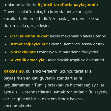
toplanan verilerin
üçüncü taraflarla paylaşımıdır
.
Güvenilir platformlar, bu konuda net ve anlaşılır
kurallar belirlemektedir. Veri paylaşımı genellikle şu
durumlarda gerçekleşir:
Yasal yükümlülükler:
Resmi makamların talebi üzerine
Hizmet sağlayıcıları:
Ödeme işlemcileri, teknik destek
İş ortaklıkları:
Promosyon ve pazarlama faaliyetleri
Güvenlik amacıyla:
Dolandırıcılık tespiti ve önlenmesi
Raxcasino
, kullanıcı verilerini üçüncü taraflarla
paylaşırken en katı güvenlik standartlarını
uygulamaktadır. Tüm iş ortakları ve hizmet sağlayıcıları,
aynı gizlilik standartlarına uymak zorundadır. Bu sayede
veriler, güvenli bir ekosistem içinde kalarak
korunmaktadır.