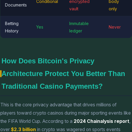
Conditional
encrypted
body
Documents
vault
only
Betting
Immutable
Yes
Never
History
ledger
How Does Bitcoin's Privacy
Architecture Protect You Better Than
Traditional Casino Payments?
This is the core privacy advantage that drives millions of
players toward crypto casinos during major sporting events like
the FIFA World Cup. According to a
2024 Chainalysis report
,
over
$2.3 billion
in crypto was wagered on sports events