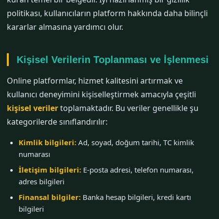
politikası, kullanıcıların platform hakkında daha bilinçli
kararlar almasına yardımcı olur.
Kişisel Verilerin Toplanması ve İşlenmesi
Online platformlar, hizmet kalitesini artırmak ve
kullanıcı deneyimini kişiselleştirmek amacıyla çeşitli
kişisel veriler
toplamaktadır. Bu veriler genellikle şu
kategorilerde sınıflandırılır:
Kimlik bilgileri:
Ad, soyad, doğum tarihi, TC kimlik
numarası
İletişim bilgileri:
E-posta adresi, telefon numarası,
adres bilgileri
Finansal bilgiler:
Banka hesap bilgileri, kredi kartı
bilgileri