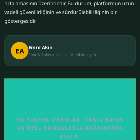
ortalamasının üzerindedir. Bu durum, platformun uzun
vadeli güvenilirliğinin ve sürdürülebilirliğinin bir
göstergesidir.
Emre Akin
EA
Spor & Bahis Analisti | 10+ yil deneyim
HEMEN BAHIS
YAPMAYA BASLA
EN YUKSEK ORANLAR, CANLI BAHIS
VE OZEL BONUSLARLA KAZANMAYA
BASLA.