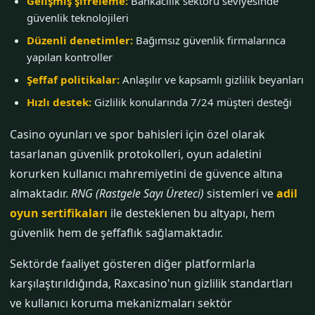
Gelişmiş şifreleme:
Bankacılık sektörü seviyesinde
güvenlik teknolojileri
Düzenli denetimler:
Bağımsız güvenlik firmalarınca
yapılan kontroller
Şeffaf politikalar:
Anlaşılır ve kapsamlı gizlilik beyanları
Hızlı destek:
Gizlilik konularında 7/24 müşteri desteği
Casino oyunları ve spor bahisleri için özel olarak
tasarlanan güvenlik protokolleri, oyun adaletini
korurken kullanıcı mahremiyetini de güvence altına
almaktadır.
RNG (Rastgele Sayı Üreteci)
sistemleri ve
adil
oyun sertifikaları
ile desteklenen bu altyapı, hem
güvenlik hem de şeffaflık sağlamaktadır.
Sektörde faaliyet gösteren diğer platformlarla
karşılaştırıldığında, Raxcasino'nun gizlilik standartları
ve kullanıcı koruma mekanizmaları sektör