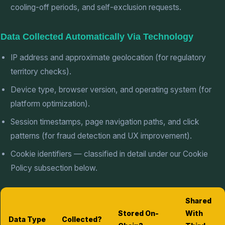
cooling-off periods, and self-exclusion requests.
Data Collected Automatically Via Technology
IP address and approximate geolocation (for regulatory
territory checks).
Device type, browser version, and operating system (for
platform optimization).
Session timestamps, page navigation paths, and click
patterns (for fraud detection and UX improvement).
Cookie identifiers — classified in detail under our Cookie
Policy subsection below.
Shared
Stored On-
With
Data Type
Collected?