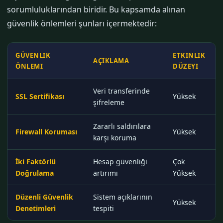
sorumluluklarından biridir. Bu kapsamda alınan
güvenlik önlemleri şunları içermektedir:
GÜVENLIK
ETKINLIK
AÇIKLAMA
ÖNLEMI
DÜZEYI
Veri transferinde
SSL Sertifikası
Yüksek
şifreleme
Zararlı saldırılara
Firewall Koruması
Yüksek
karşı koruma
İki Faktörlü
Hesap güvenliği
Çok
Doğrulama
artırımı
Yüksek
Düzenli Güvenlik
Sistem açıklarının
Yüksek
Denetimleri
tespiti