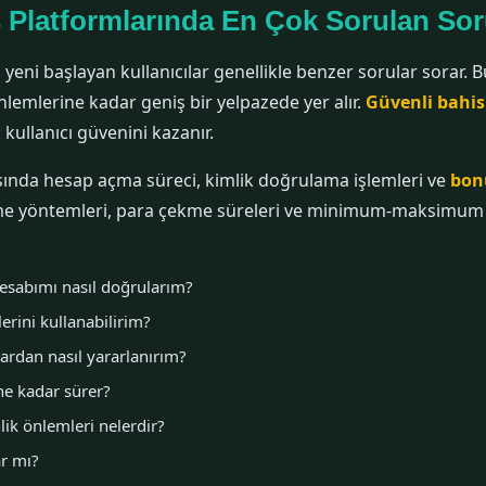
 Platformlarında En Çok Sorulan Sor
yeni başlayan kullanıcılar genellikle benzer sorular sorar. 
lemlerine kadar geniş bir yelpazede yer alır.
Güvenli bahis 
 kullanıcı güvenini kazanır.
sında hesap açma süreci, kimlik doğrulama işlemleri ve
bon
eme yöntemleri, para çekme süreleri ve minimum-maksimum 
esabımı nasıl doğrularım?
rini kullanabilirim?
rdan nasıl yararlanırım?
ne kadar sürer?
k önlemleri nelerdir?
r mı?