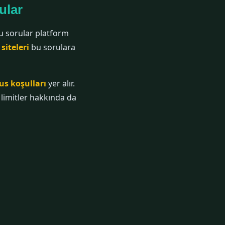
ular
Bu sorular platform
siteleri
bu sorulara
us koşulları
yer alır.
limitler hakkında da