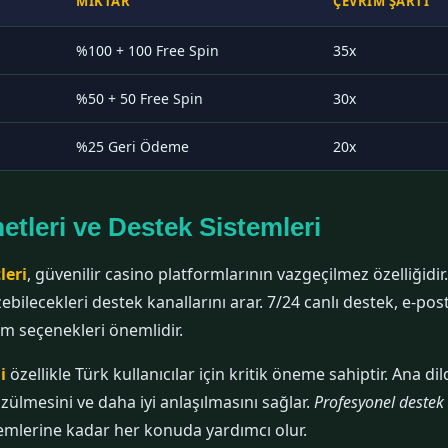
MIKTAR
ÇEVRIM ŞARTI
%100 + 100 Free Spin
35x
%50 + 50 Free Spin
30x
%25 Geri Ödeme
20x
etleri ve Destek Sistemleri
leri
, güvenilir casino platformlarının vazgeçilmez özelliğidir. 
özebilecekleri destek kanallarını arar. 7/24 canlı destek, e-post
şim seçenekleri önemlidir.
i
özellikle Türk kullanıcılar için kritik öneme sahiptir. Ana d
zülmesini ve daha iyi anlaşılmasını sağlar.
Profesyonel destek 
mlerine kadar her konuda yardımcı olur.