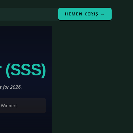
HEMEN GIRIŞ →
r (SSS)
e for 2026.
 Winners