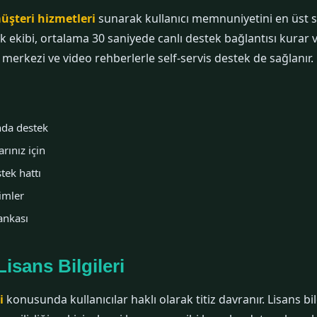
şteri hizmetleri
sunarak kullanıcı memnuniyetini en üst s
 ekibi, ortalama 30 saniyede canlı destek bağlantısı kurar ve
merkezi ve video rehberlerle self-servis destek de sağlanır.
nda destek
arınız için
tek hattı
rimler
ankası
isans Bilgileri
i
konusunda kullanıcılar haklı olarak titiz davranır. Lisans bilgi