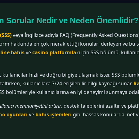
n Sorular Nedir ve Neden Önemlidir?
(SSS)
veya İngilizce adıyla FAQ (Frequently Asked Questions), 
orm hakkında en çok merak ettiği konuları derleyen ve bu s
line bahis
ve
casino platformları
için SSS bölümü, kullanıc
kullanıcılar hızlı ve doğru bilgiye ulaşmak ister. SSS bölüml
ltırken, kullanıcılara 7/24 erişilebilir bilgi kaynağı sunar.
R
SS bölümleriyle kullanıcılarına en iyi deneyimi sunmaya odak
ullanıcı memnuniyetini artırır
, destek taleplerini azaltır ve plat
no oyunları
ve
bahis işlemleri
gibi hassas konularda, net ve 