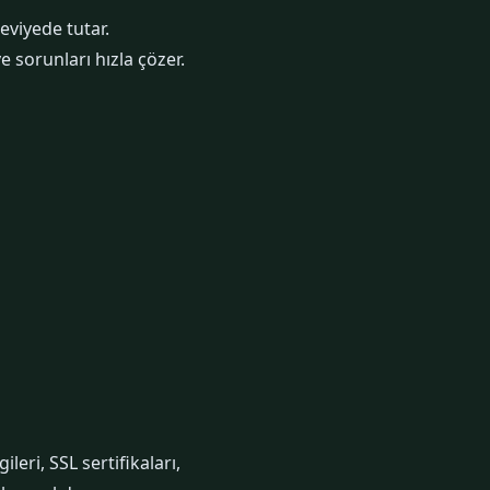
eviyede tutar.
 sorunları hızla çözer.
leri, SSL sertifikaları,