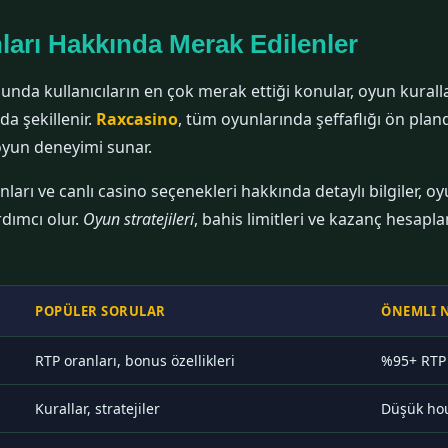
arı Hakkında Merak Edilenler
nda kullanıcıların en çok merak ettiği konular, oyun kurallar
da şekillenir.
Raxcasino
, tüm oyunlarında şeffaflığı ön plan
 oyun deneyimi sunar.
nları ve canlı casino seçenekleri hakkında detaylı bilgiler, 
dımcı olur.
Oyun stratejileri
, bahis limitleri ve kazanç hesapl
POPÜLER SORULAR
ÖNEMLI 
RTP oranları, bonus özellikleri
%95+ RTP 
Kurallar, stratejiler
Düşük ho