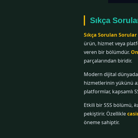
Sıkça Sorula
Sıkça Sorulan Sorular 
ürün, hizmet veya platf
veren bir bölümdür.
On
parçalarından biridir.
Modern dijital dünyada, 
hizmetlerinin yükünü aza
platformlar, kapsamlı S
Etkili bir SSS bölümü,
k
pekiştirir. Özellikle
casi
öneme sahiptir.