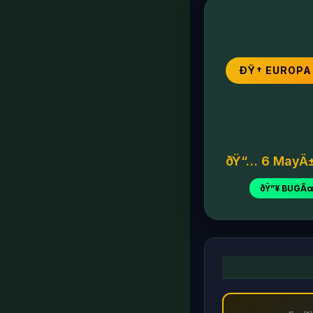
ÐŸ† EUROPA
ðŸ“… 6 MayÄ±
ðŸ”¥ BUGÃ