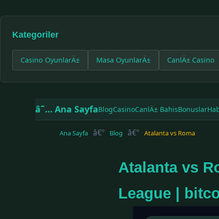
Kategoriler
Casino OyunlarÄ±
Masa OyunlarÄ±
CanlÄ± Casino
â˜… Ana Sayfa
Blog
Casino
CanlÄ± Bahis
Bonuslar
Hab
â€º
â€º
Ana Sayfa
Blog
Atalanta vs Roma
Atalanta vs R
League | bitc