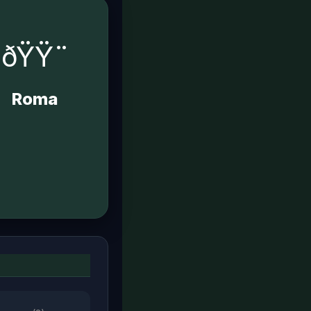
ðŸŸ¨
Roma