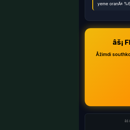
yeme oranÄ± %6
âš¡ 
Åžimdi southk
âš 