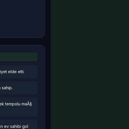
et elde etti.
 sahip.
sek tempolu maÃ§
 ev sahibi gol