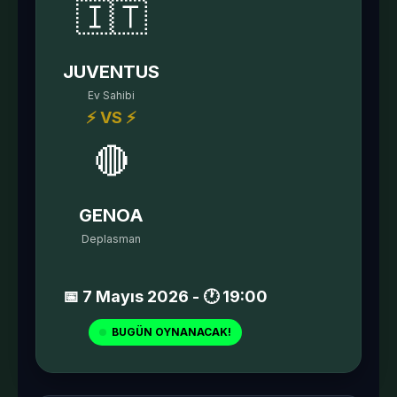
🇮🇹
JUVENTUS
Ev Sahibi
⚡ VS ⚡
🔴
GENOA
Deplasman
📅 7 Mayıs 2026 - 🕐 19:00
BUGÜN OYNANACAK!