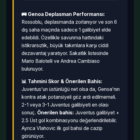
🚌 Genoa Deplasman Performansı:
Rossoblu, deplasmanda zorlanıyor ve son 6
dış saha maçında sadece 1 galibiyet elde
edebildi. Özellikle savunma hattındaki
istikrarsızlık, büyük takımlara karşı ciddi
dezavantaj yaratıyor. Sakatlık listesinde
Mario Balotelli ve Andrea Cambiaso
bulunuyor.
📊 Tahmini Skor & Önerilen Bahis:
Juventus'un üstünlüğü net olsa da, Genoa'nın
kontra atak potansiyeli göz ardı edilmemeli.
2-1 veya 3-1 Juventus galibiyeti en olası
sonuç.
Önerilen bahis:
Juventus galibiyet +
2.5 Üst gol kombinasyonu değerlendirilebilir.
Ayrıca Vlahovic ilk gol bahsi de cazip
görünüyor.