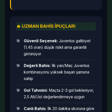
🔥 UZMAN BAHİS İPUÇLARI
Güvenli Seçenek:
Juventus galibiyet
(1.45 oran) düşük riskli ama garantili
görünüyor
Değerli Bahis:
İlk yarı/Maç Juventus
kombinasyonu yüksek başarı şansına
sahip
Gol Tahmini:
Maçta 2-3 gol bekleniyor,
2.5 Alt/Üst değerlendirmeye uygun
Canlı Bahis:
İlk 20 dakika skoruna göre