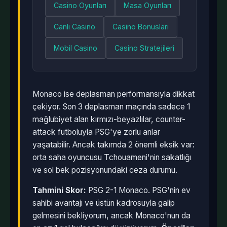
Casino Oyunları
Masa Oyunları
Canlı Casino
Casino Bonusları
Mobil Casino
Casino Stratejileri
Monaco ise deplasman performansıyla dikkat
çekiyor. Son 3 deplasman maçında sadece 1
mağlubiyet alan kırmızı-beyazlılar, counter-
attack futboluyla PSG'ye zorlu anlar
yaşatabilir. Ancak takımda 2 önemli eksik var:
orta saha oyuncusu Tchouameni'nin sakatlığı
ve sol bek pozisyonundaki ceza durumu.
Tahmini Skor:
PSG 2-1 Monaco. PSG'nin ev
sahibi avantajı ve üstün kadrosuyla galip
gelmesini bekliyorum, ancak Monaco'nun da