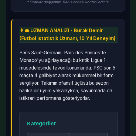
* Oranlar değişebilir. Bahis öncesi kontrol ediniz.
👨‍💼 UZMAN ANALİZİ - Burak Demir
(Futbol İstatistik Uzmanı, 10 Yıl Deneyim)
Paris Saint-Germain, Parc des Princes'te
Monaco'yu ağırlayacağı bu kritik Ligue 1
mücadelesinde favori konumunda. PSG son 5
maçta 4 galibiyet alarak mükemmel bir form
sergiliyor. Takımın ofansif üçlüsü bu sezon
harika bir uyum yakalayken, savunmada da
istikrarlı performans gösteriyorlar.
Kategoriler