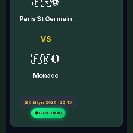
🇫🇷⚽
Paris St Germain
VS
🇫🇷🔴
Monaco
📅 6 Mayıs 2026 - 22:45
🟢 BÜYÜK MAÇ