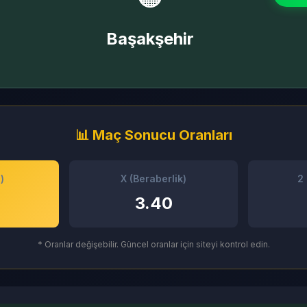
Başakşehir
📊 Maç Sonucu Oranları
)
X (Beraberlik)
2
3.40
* Oranlar değişebilir. Güncel oranlar için siteyi kontrol edin.