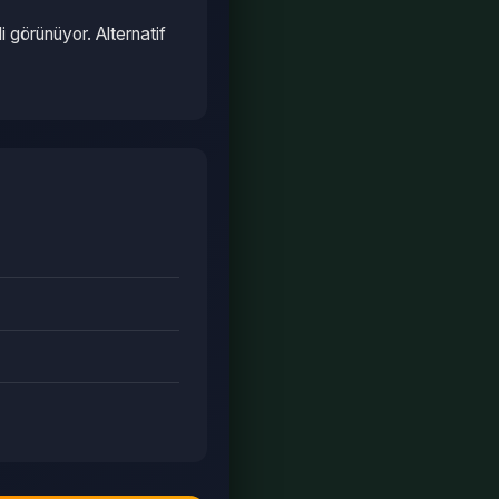
i görünüyor. Alternatif