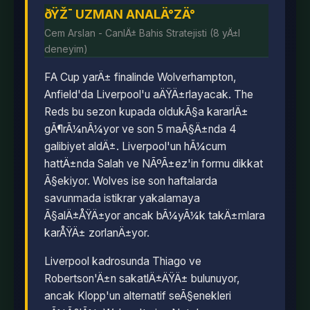
ðŸŽ¯ UZMAN ANALÄ°ZÄ°
Cem Arslan - CanlÄ± Bahis Stratejisti (8 yÄ±l
deneyim)
FA Cup yarÄ± finalinde Wolverhampton,
Anfield'da Liverpool'u aÄŸÄ±rlayacak. The
Reds bu sezon kupada oldukÃ§a kararlÄ±
gÃ¶rÃ¼nÃ¼yor ve son 5 maÃ§Ä±nda 4
galibiyet aldÄ±. Liverpool'un hÃ¼cum
hattÄ±nda Salah ve NÃºÃ±ez'in formu dikkat
Ã§ekiyor. Wolves ise son haftalarda
savunmada istikrar yakalamaya
Ã§alÄ±ÅŸÄ±yor ancak bÃ¼yÃ¼k takÄ±mlara
karÅŸÄ± zorlanÄ±yor.
Liverpool kadrosunda Thiago ve
Robertson'Ä±n sakatlÄ±ÄŸÄ± bulunuyor,
ancak Klopp'un alternatif seÃ§enekleri