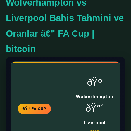
Wolverhampton vs
Liverpool Bahis Tahmini ve
Oranlar â€” FA Cup |
bitcoin
ðŸº
Wolverhampton
ðŸ”´
ÐŸ† FA CUP
Liverpool