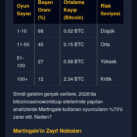
Başarı
Ortalama
Oyun
Risk
Oranı
Kayıp
Sayısı
Seviyesi
(%)
(Bitcoin)
1-10
68
0.02 BTC
Düşük
11-50
45
0.15 BTC
Orta
51-
27
0.58 BTC
Yüksek
100
100+
12
2.34 BTC
Kritik
Simdi gelelim gerçek verilere. 2026'da
bitcoincasinoworldcup sitelerinde yapılan
analizlerde Martingale kullanan oyuncuların %73'ü
zarar etti. Neden?
Martingale'in Zayıf Noktaları