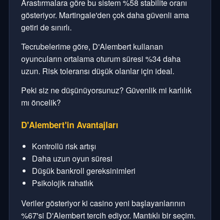
Arastırmalara göre bu sistem %58 stabilite oranı
gösteriyor. Martingale'den çok daha güvenli ama
getiri de sınırlı.
Tecrubelerime göre, D'Alembert kullanan
oyuncuların ortalama oturum süresi %34 daha
uzun. Risk toleransı düşük olanlar için ideal.
Peki siz ne düşünüyorsunuz? Güvenlik mi karlılık
mı öncelik?
D'Alembert'in Avantajları
Kontrollü risk artışı
Daha uzun oyun süresi
Düşük bankroll gereksinimleri
Psikolojik rahatlık
Veriler gösteriyor ki casino yeni başlayanlarının
%67'si D'Alembert tercih ediyor. Mantıklı bir seçim.