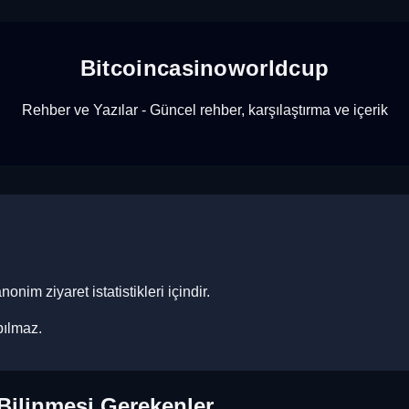
Bitcoincasinoworldcup
Rehber ve Yazılar - Güncel rehber, karşılaştırma ve içerik
nim ziyaret istatistikleri içindir.
pılmaz.
 Bilinmesi Gerekenler