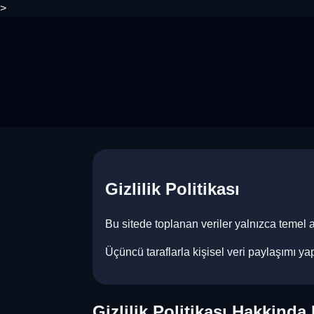
>
Gizlilik Politikası
Bu sitede toplanan veriler yalnızca temel ano
Üçüncü taraflarla kişisel veri paylaşımı ya
Gizlilik Politikası Hakkinda