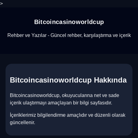
>
Bitcoincasinoworldcup
Rehber ve Yazılar - Güncel rehber, karşılaştırma ve içerik
Bitcoincasinoworldcup Hakkında
Bitcoincasinoworldcup, okuyucularına net ve sade
içerik ulaştırmayı amaçlayan bir bilgi sayfasıdır.
İçeriklerimiz bilgilendirme amaçlıdır ve düzenli olarak
güncellenir.