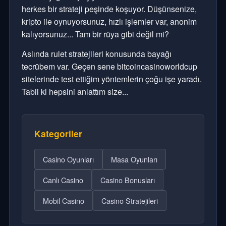
herkes bir strateji peşinde koşuyor. Düşünsenize,
kripto ile oynuyorsunuz, hızlı işlemler var, anonim
kalıyorsunuz... Tam bir rüya gibi değil mi?
Aslında rulet stratejileri konusunda bayağı
tecrübem var. Geçen sene bitcoincasinoworldcup
sitelerinde test ettiğim yöntemlerin çoğu işe yaradı.
Tabii ki hepsini anlattım size...
Kategoriler
Casino Oyunları
Masa Oyunları
Canlı Casino
Casino Bonusları
Mobil Casino
Casino Stratejileri