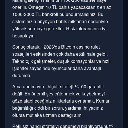
önerilir. Örneğin 10 TL bahis yapacaksanız en az
1000-2000 TL bankroll bulundurmalısınız. Bu
sistem hızla büyüyen bahis miktarları nedeniyle
yüksek sermaye gerektirir. Risk toleransınızı iyi
hesaplayın.
Sonuç olarak... 2026'da Bitcoin casino rulet
stratejileri eskisinden çok daha etkili hale geldi.
Teknolojik gelişmeler, düşük komisyonlar ve hızlı
işlemler sayesinde oyuncular daha avantajlı
durumda.
Ama unutmayın - hiçbir strateji %100 garantili
değil. En önemli şey eğlenmek ve kaybetmeyi
göze alabileceğiniz miktarlarla oynamak. Kumar
bağımlılığı ciddi bir sorun, yardıma ihtiyacınız
olursa mutlaka uzman desteği alın.
Peki siz hangi stratejiyi denemeyi planlıyorsunuz?