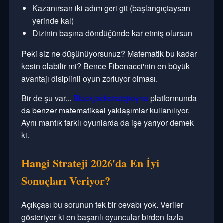
Kazanırsan iki adım geri git (başlangıçtaysan
yerinde kal)
Dizinin başına döndüğünde kar etmiş olursun
Peki siz ne düşünüyorsunuz? Matematik bu kadar
kesin olabilir mi? Bence Fibonacci'nin en büyük
avantajı disiplinli oyun zorluyor olması.
Bir de şu var...
Blackjackstratejioyna
platformunda
da benzer matematiksel yaklaşımlar kullanılıyor.
Aynı mantık farklı oyunlarda da işe yarıyor demek
ki.
Hangi Strateji 2026'da En İyi
Sonuçları Veriyor?
Açıkçası bu sorunun tek bir cevabı yok. Veriler
gösteriyor ki en başarılı oyuncular birden fazla