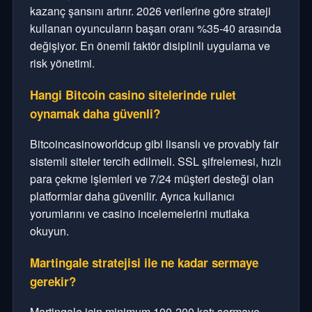
kazanç şansını artırır. 2026 verilerine göre strateji
kullanan oyuncuların başarı oranı %35-40 arasında
değişiyor. En önemli faktör disiplinli uygulama ve
risk yönetimi.
Hangi Bitcoin casino sitelerinde rulet
oynamak daha güvenli?
Bitcoincasinoworldcup gibi lisanslı ve provably fair
sistemli siteler tercih edilmeli. SSL şifrelemesi, hızlı
para çekme işlemleri ve 7/24 müşteri desteği olan
platformlar daha güvenilir. Ayrıca kullanıcı
yorumlarını ve casino incelemelerini mutlaka
okuyun.
Martingale stratejisi ile ne kadar sermaye
gerekir?
Martingale için minimum 100-200 katı sermaye