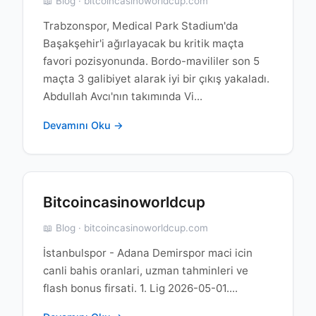
📖 Blog · bitcoincasinoworldcup.com
Trabzonspor, Medical Park Stadium'da
Başakşehir'i ağırlayacak bu kritik maçta
favori pozisyonunda. Bordo-mavililer son 5
maçta 3 galibiyet alarak iyi bir çıkış yakaladı.
Abdullah Avcı'nın takımında Vi...
Devamını Oku →
Bitcoincasinoworldcup
📖 Blog · bitcoincasinoworldcup.com
İstanbulspor - Adana Demirspor maci icin
canli bahis oranlari, uzman tahminleri ve
flash bonus firsati. 1. Lig 2026-05-01....