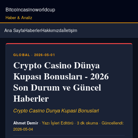
Bitcoincasinoworldcup
Haber & Analiz
Ana Sayfa
Haberler
Hakkımızda
İletişim
GLOBAL · 2026-05-01
Crypto Casino Dünya
Kupası Bonusları - 2026
Son Durum ve Güncel
Haberler
Crypto Casino Dunya Kupasi Bonuslari
Ahmet Demir
· Yazı İşleri Editörü · 3 dk okuma · Güncellendi:
2026-05-04