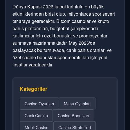
Dünya Kupası 2026 futbol tarihinin en büyük
etkinliklerinden birisi olup, milyonlarca spor severi
bir araya getirecektir. Bitcoin casinolar ve kripto
bahis platformları, bu global şampiyonada
katılımcılar için özel bonuslar ve promosyonlar
sunmaya hazırlanmaktadır. May 2026'de
başlayacak bu turnuvada, canli bahis oranları ve
özel casino bonusları spor meraklıları için yeni
fırsatlar yaratacaktır.
Kategoriler
Casino Oyunları
Masa Oyunları
Canlı Casino
Casino Bonusları
Mobil Casino
Casino Stratejileri