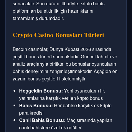
sunacaktır. Son durum itibariyle, kripto bahis
platformları bu etkinlik için hazırlıklarını
tamamlamış durumdadır.
Crypto Casino Bonusları Türleri
Bitcoin casinolar, Dünya Kupası 2026 sırasında
çeşitli bonus türleri sunmaktadır. Guncel tahmin ve
analiz araçlarıyla birlikte, bu bonuslar oyuncuların
bahis deneyimini zenginleştirmektedir. Aşağıda en
yaygın bonus çeşitleri listelenmiştir:
Hoşgeldin Bonusu:
Yeni oyuncuların ilk
yatırımlarına karşılık verilen kripto bonus
Bahis Bonusu:
Her bahise karşılık ek kripto
para kredisi
Canli Bahis Bonusu:
Maç sırasında yapılan
canlı bahislere özel ek ödüller