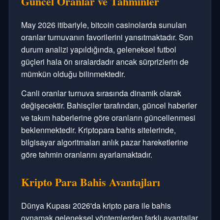
Güncel Oranlar ve Tahminler
May 2026 itibariyle, bitcoin casinolarda sunulan
oranlar turnuvanın favorilerini yansıtmaktadır. Son
durum analizi yapıldığında, geleneksel futbol
güçleri hala ön sıralardadır ancak sürprizlerin de
mümkün olduğu bilinmektedir.
Canli oranlar turnuva sırasında dinamik olarak
değişecektir. Bahisçiler tarafından, güncel haberler
ve takım haberlerine göre oranların güncellenmesi
beklenmektedir. Kriptopara bahis sitelerinde,
bilgisayar algoritmaları anlık pazar hareketlerine
göre tahmin oranlarını ayarlamaktadır.
Kripto Para Bahis Avantajları
Dünya Kupası 2026'da kripto para ile bahis
oynamak geleneksel yöntemlerden farklı avantajlar