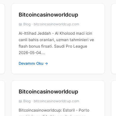
Bitcoincasinoworldcup
📖 Blog · bitcoincasinoworldcup.com
Al-Ittihad Jeddah - Al Kholood maci icin
canli bahis oranlari, uzman tahminleri ve
flash bonus firsati. Saudi Pro League
2026-05-04....
Devamını Oku →
Bitcoincasinoworldcup
📖 Blog · bitcoincasinoworldcup.com
Bitcoincasinoworldcup: Estoril - Porto