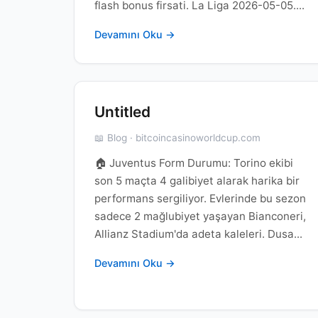
flash bonus firsati. La Liga 2026-05-05....
Devamını Oku →
Untitled
📖 Blog · bitcoincasinoworldcup.com
🏠 Juventus Form Durumu: Torino ekibi
son 5 maçta 4 galibiyet alarak harika bir
performans sergiliyor. Evlerinde bu sezon
sadece 2 mağlubiyet yaşayan Bianconeri,
Allianz Stadium'da adeta kaleleri. Dusa...
Devamını Oku →