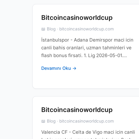
Bitcoincasinoworldcup
📖 Blog · bitcoincasinoworldcup.com
İstanbulspor - Adana Demirspor maci icin
canli bahis oranlari, uzman tahminleri ve
flash bonus firsati. 1. Lig 2026-05-01....
Devamını Oku →
Bitcoincasinoworldcup
📖 Blog · bitcoincasinoworldcup.com
Valencia CF - Celta de Vigo maci icin canli