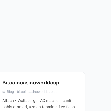
Bitcoincasinoworldcup
📖 Blog · bitcoincasinoworldcup.com
Altach - Wolfsberger AC maci icin canli
bahis oranlari, uzman tahminleri ve flash